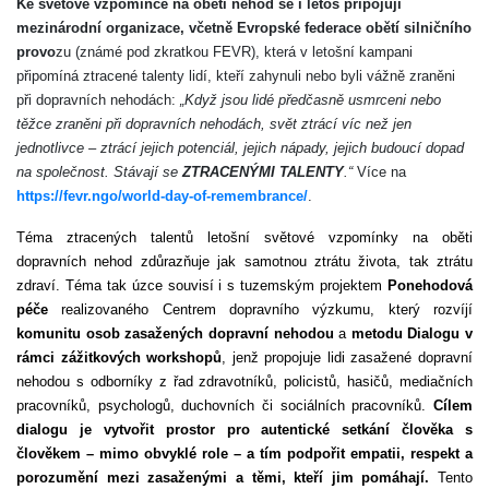
Ke světové vzpomínce na oběti nehod se i letos připojují
mezinárodní organizace
, včetně Evropské federace obětí silničního
provo
zu (známé pod zkratkou FEVR), která v letošní kampani
připomíná ztracené talenty lidí, kteří zahynuli nebo byli vážně zraněni
při dopravních nehodách:
„Když jsou lidé předčasně usmrceni nebo
těžce zraněni při dopravních nehodách, svět ztrácí víc než jen
jednotlivce – ztrácí jejich potenciál, jejich nápady, jejich budoucí dopad
na společnost. Stávají se
ZTRACENÝMI TALENTY
.“
Více na
https://fevr.ngo/world-day-of-remembrance/
.
Téma ztracených talentů letošní světové vzpomínky na oběti
dopravních nehod zdůrazňuje jak samotnou ztrátu života, tak ztrátu
zdraví. Téma tak úzce souvisí i s tuzemským projektem
Ponehodová
péče
realizovaného Centrem dopravního výzkumu, který rozvíjí
komunitu osob zasažených dopravní nehodou
a
metodu Dialogu v
rámci zážitkových workshopů
, jenž propojuje lidi zasažené dopravní
nehodou s odborníky z řad zdravotníků, policistů, hasičů,
mediačních
pracovníků,
psychologů, duchovních či sociálních pracovníků.
Cílem
dialogu
je vytvořit prostor pro autentické setkání člověka s
člověkem – mimo obvyklé role – a tím podpořit empatii, respekt a
porozumění mezi zasaženými a těmi, kteří jim pomáhají.
Tento