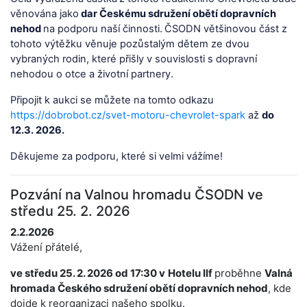
věnována jako
dar Českému sdružení obětí dopravních
nehod
na podporu naší
činnosti.
ČSODN
většinovou část z
tohoto
výtěžku věnuje pozůstalým dětem
ze dvou
vybraných rodin, které přišly v souvislosti s dopravní
nehodou o otce
a životní partnery.
Připojit k aukci se můžete na tomto odkazu
https://dobrobot.cz/svet-motoru-chevrolet-spark
až
do
12.3. 2026.
Děkujeme za podporu, které si velmi vážíme!
Pozvání na Valnou hromadu ČSODN ve
středu 25. 2. 2026
2.2.2026
Vážení přátelé,
ve středu 25. 2. 2026 od 17:30 v
Hotelu Ilf
proběhne
Valná
hromada Českého sdružení obětí dopravních nehod
, kde
dojde k reorganizaci našeho spolku.