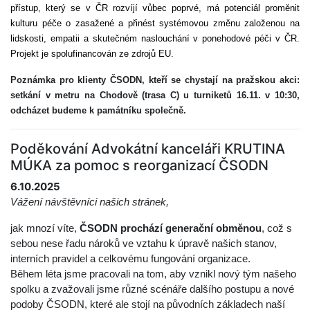
přístup, který se v Č
R
rozvíjí vůbec poprvé, má potenciál proměnit
kulturu péče o zasažené a přinést systémovou změnu založenou na
lidskosti, empatii a skutečném naslouchání v ponehodové péči v ČR.
Projekt je spolufinancován ze zdrojů EU.
Poznámka pro klienty ČSODN, kteří se chystají na pražskou akci:
setkání v metru na Chodově (trasa C) u turniketů 16.11. v 10:30,
odcházet budeme k památníku společně.
Poděkování Advokátní kanceláři KRUTINA
MÚKA za pomoc s reorganizací ČSODN
6.10.2025
Vážení návštěvníci našich stránek,
jak mnozí víte,
ČSODN prochází generační obměnou
, což s
sebou nese řadu nároků ve vztahu k úpravě našich stanov,
interních pravidel a celkovému fungování organizace.
Během léta jsme pracovali na tom, aby vznikl nový tým našeho
spolku a zvažovali jsme různé scénáře dalšího postupu a nové
podoby ČSODN, které ale stojí na původních základech naší