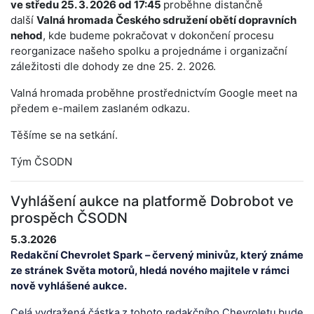
ve středu 25. 3. 2026 od 17:45
proběhne distančně
další
Valná hromada Českého sdružení obětí dopravních
nehod
, kde budeme pokračovat v dokončení procesu
reorganizace našeho spolku a projednáme i organizační
záležitosti dle dohody ze dne 25. 2. 2026.
Valná hromada proběhne prostřednictvím Google meet na
předem e-mailem zaslaném odkazu.
Těšíme se na setkání.
Tým ČSODN
Vyhlášení aukce na platformě Dobrobot ve
prospěch ČSODN
5.3.2026
Redakční Chevrolet Spark –
č
ervený minivůz, který známe
ze stránek Světa motorů, hledá nového majitele v rámci
nově vyhlášené aukce.
Celá vydražená částka
z tohoto redakčního Chevroletu
bude