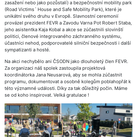
zasažení nebo jako pozůstalí) a bezpečnostní mobility park
(Road Victims´ House and Safe Mobility Park), které je
unikátní svého druhu v Evropě. Slavnostní ceremonií
provázel prezident FEVR a Zavodu Varna Pot Robert Staba,
jeho asistentka Kaja Kobal a akce se zúčastnili slovinští
politici, členové integrovaného záchranného systému,
účastníci nehod, podporovatelé silniční bezpečnosti i další
sympatizanti a hosté.
Na akci nechybělo ani ČSODN jako dlouholetý člen FEVR.
Za organizaci náš spolek zastoupila projektová
koordinátorka Jana Neusarová, aby se mohla zúčastnit
programu, dokumentovat a osobně kolegům poblahopřát k
této významné události. Díky za tak důležitý počin. Máme
se od koho inspirovat. Velká gratulace !