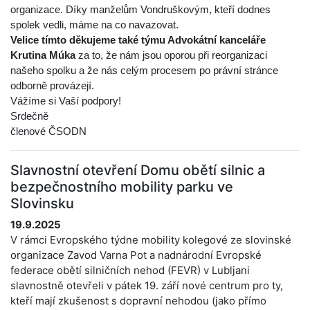
organizace. Díky manželům Vondruškovým, kteří dodnes
spolek vedli, máme na co navazovat.
Velice
tímto
děkujeme také týmu Advokátní kanceláře
Krutina Múka
za to, že nám jsou oporou při reorganizaci
našeho spolku a že nás celým procesem po právní stránce
odborně provázejí.
Vážíme si Vaší podpory!
Srdečně
členové ČSODN
Slavnostní otevření Domu obětí silnic a
bezpečnostního mobility parku ve
Slovinsku
19.9.2025
V rámci Evropského týdne mobility kolegové ze slovinské
organizace Zavod Varna Pot a nadnárodní Evropské
federace obětí silničních nehod (FEVR) v Lubljani
slavnostně otevřeli v pátek 19. září nové centrum pro ty,
kteří mají zkušenost s dopravní nehodou (jako přímo