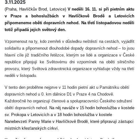
3.11.2025
(Praha, Havlíčkův Brod, Letovice)
V neděli 16. 11.
si při pietním aktu
v Praze a bohoslužbách v Havlíčkově Brodě a Letovicích
připomen
eme
oběti dopravních nehod. Na třetí listopadovou neděli
totiž připadá
jejich
světový den.
Vzpomenout na ty, kdo zemřeli v důsledku neštěstí na cestách, vyjádřit
solidaritu a připomenout dlouhodobé dopady dopravních nehod – to jsou
hlavní cíle již tradičního řetězce, kterým se lidé a organizace v České
republice připojují ke Světovému dni vzpomínek na oběti silničního
provozu, který Světová zdravotnická organizace vyhlašuje vždy na třetí
neděli v listopadu.
V tento den proběhne nejprve
v 11 hodin
pietní akt u Památníku obětí
dopravních nehod u 0. km dálnice D1 v Praze 4 na Chodově.
Každoročně ho organizují členové a spolupracovníci Českého sdružení
obětí dopravních nehod
. Na něj naváže v 15 hodin
bohoslužba v
kostele
sv. Prokopa v Letovicích a v 18 hodin bohoslužba v kostele
Nanebevzetí Panny Marie v Havlíčkově Brodě
, které připravují zástupci
místních křesťanských církví.