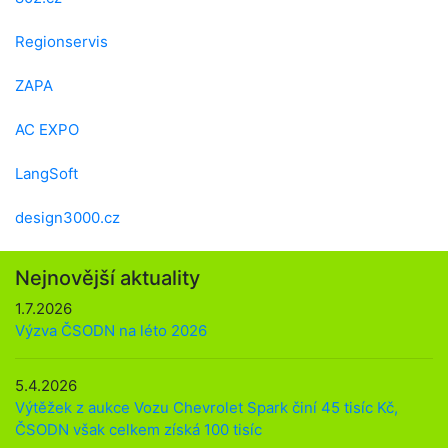
Regionservis
ZAPA
AC EXPO
LangSoft
design3000.cz
Nejnovější aktuality
1.7.2026
Výzva ČSODN na léto 2026
5.4.2026
Výtěžek z aukce Vozu Chevrolet Spark činí 45 tisíc Kč,
ČSODN však celkem získá 100 tisíc