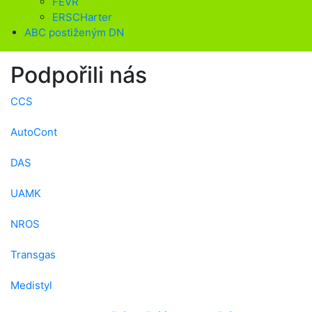
FEVR
ERSCHarter
ABC postiženým DN
Podpořili nás
CCS
AutoCont
DAS
UAMK
NROS
Transgas
Medistyl