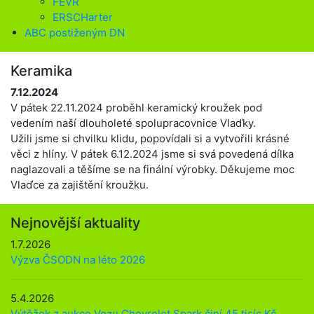
FEVR
ERSCHarter
ABC postiženým DN
Keramika
7.12.2024
V pátek 22.11.2024 proběhl keramický kroužek pod
vedením naší dlouholeté spolupracovnice Vlaďky.
Užili jsme si chvilku klidu, popovídali si a vytvořili krásné
věci z hlíny. V pátek 6.12.2024 jsme si svá povedená dílka
naglazovali a těšíme se na finální výrobky. Děkujeme moc
Vlaďce za zajištění kroužku.
Nejnovější aktuality
1.7.2026
Výzva ČSODN na léto 2026
5.4.2026
Výtěžek z aukce Vozu Chevrolet Spark činí 45 tisíc Kč,