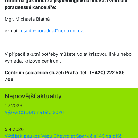
Odborná garantka za psychologickou oblast a vedoucí
poradenské kanceláře:
Mgr. Michaela Blatná
e-mail:
csodn-poradna@centrum.cz
.
V případě akutní potřeby můžete volat krizovou linku nebo
vyhledat krizové centrum.
Centrum sociálních služeb Praha, tel.: (+420) 222 586
768
Nejnovější aktuality
1.7.2026
Výzva ČSODN na léto 2026
5.4.2026
Výtěžek z aukce Vozu Chevrolet Spark činí 45 tisíc Kč,