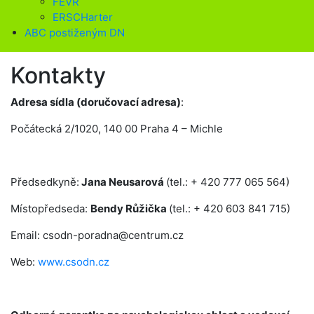
FEVR
ERSCHarter
ABC postiženým DN
Kontakty
Adresa sídla (doručovací adresa)
:
Počátecká 2/1020, 140 00 Praha 4 – Michle
Předsedkyně:
Jana Neusarová
(tel.: + 420 777 065 564)
Místopředseda:
Bendy Růžička
(tel.: + 420 603 841 715)
Email: csodn-poradna@centrum.cz
Web:
www.csodn.cz