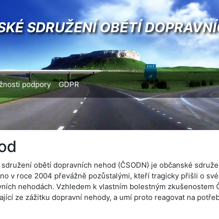
SKÉ SDRUŽENÍ OBĚTÍ DOPRAVN
nosti podpory
GDPR
od
sdružení obětí dopravních nehod (ČSODN) je občanské sdružen
no v roce 2004 převážně pozůstalými, kteří tragicky přišli o své 
vních nehodách. Vzhledem k vlastním bolestným zkušenostem
ající ze zážitku dopravní nehody, a umí proto reagovat na potř