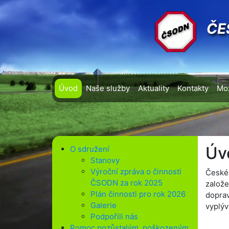
ČE
Úvod
Naše služby
Aktuality
Kontakty
Mož
Úv
O sdružení
Stanovy
Výroční zpráva o činnosti
České 
ČSODN za rok 2025
založe
Plán činnosti pro rok 2026
dopra
Galerie
vyplýv
Podpořili nás
Pomoc pozůstalým, poškozeným