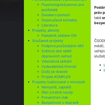
Psychologická pomoc pro
Poslá
pozůstalé
práv p
Desatero pomoci
také
sn
Doporučené kontakty
bezpeč
Literatura
Projekty, aktivity
Památník obětem DN
Současné projekty
ČSODN 
Podpora pozůstalých dětí
médií,
Světový den obětí
veřejn
dopravních nehod
služeb
Víkendová setkání
Vydavatelská činnost
Dožij se dvaceti
Projekt KOMPLEX
Projekty realizované v minulosti
Nemyslíš, zaplatíš
(Ne) zvratné osudy
Preventivní vlak
Bezpečnost v dopravě