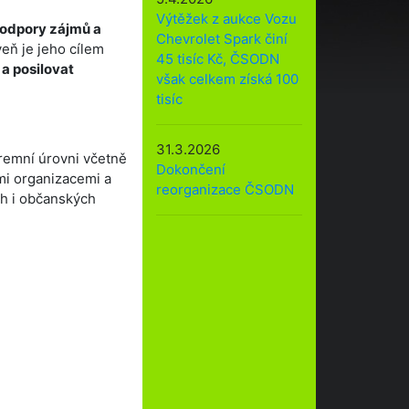
Výtěžek z aukce Vozu
podpory zájmů a
Chevrolet Spark činí
eň je jeho cílem
45 tisíc Kč, ČSODN
a posilovat
však celkem získá 100
tisíc
31.3.2026
iremní úrovni včetně
Dokončení
mi organizacemi a
reorganizace ČSODN
ch i občanských