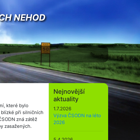
ÍCH NEHOD
Nejnovější
aktuality
í, které bylo
1.7.2026
blízké při silničních
Výzva ČSODN na léto
 ČSODN zná zátěž
2026
eby zasažených.
5.4.2026