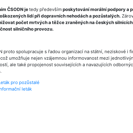
ním ČSODN je
tedy především
poskytování morální podpory a 
oškozených lidí při dopravních nehodách a pozůstalých.
Zárov
ižovat počet mrtvých a těžce zraněných na českých silnicích 
nost silničního provozu.
proto spolupracuje s řadou organizací na státní, neziskové i f
 což umožňuje nejen vzájemnou informovanost mezi jednotlivý
ostí, ale také propojenost souvisejících a navazujících odborný
.
Leták pro pozůstalé
Informační leták